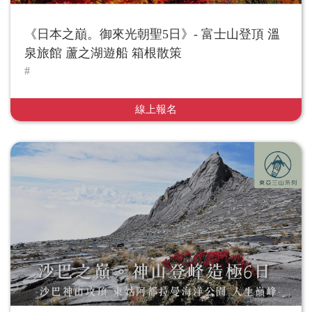
《日本之巔。御來光朝聖5日》- 富士山登頂 溫
泉旅館 蘆之湖遊船 箱根散策
線上報名