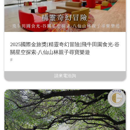
2025國際金旅獎[精靈奇幻冒險]飛牛田園食光‧谷
關星空探索‧八仙山林親子尋寶樂遊
請來電洽詢