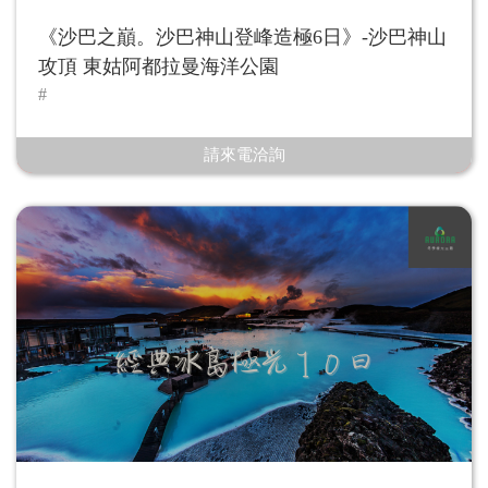
《沙巴之巔。沙巴神山登峰造極6日》-沙巴神山
攻頂 東姑阿都拉曼海洋公園
請來電洽詢