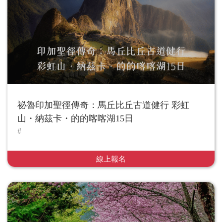
祕魯印加聖徑傳奇：馬丘比丘古道健行 彩虹
山・納茲卡・的的喀喀湖15日
線上報名