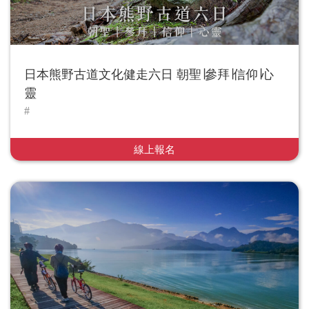
日本熊野古道文化健走六日 朝聖∣參拜∣信仰∣心
靈
線上報名