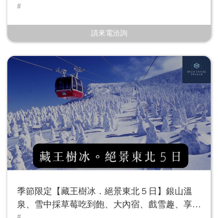
請來電洽詢
季節限定【藏王樹冰．絕景東北５日】銀山溫
泉、雪中採草莓吃到飽、大內宿、戲雪趣、享食
米澤牛、松島遊船