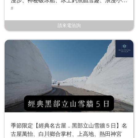
漫步、神秘破冰船、冰上釣魚戲雪趣、浪漫小
樽、札幌雪祭
請來電洽詢
季節限定【經典名古屋．黑部立山雪牆５日】名
古屋萬怡、白川鄉合掌村、上高地、熱田神宮