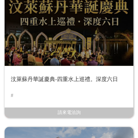
汶萊蘇丹華誕慶典-四重水上巡禮。深度六日
請來電洽詢