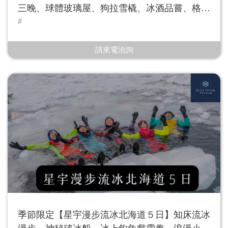
三晚、球體玻璃屋、狗拉雪橇、冰酒品嘗、格蘭
維爾島
請來電洽詢
季節限定【星宇漫步流冰北海道５日】知床流冰