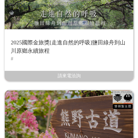
2025國際金旅獎[走進自然的呼吸]鹽田綠舟到山
川原鄉永續旅程
請來電洽詢