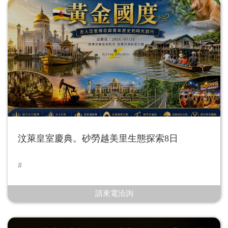
汶萊皇室慶典。砂勞越美里生態探索8日
請來電洽詢