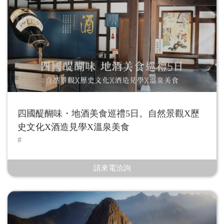
四國醍醐味・地酒美食巡禮5日。自然景觀X歷
史文化X酒造見學X溫泉美食
請來電洽詢