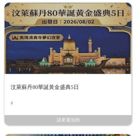
汶萊蘇丹80華誕黃金盛典5日
請來電洽詢