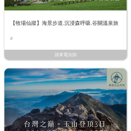
【牧場仙蹤】海景步道.沉浸森呼吸.谷關溫泉旅
請來電洽詢