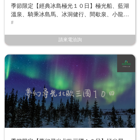
季節限定【經典冰島極光１０日】極光船、藍湖
溫泉、騎乘冰島馬、冰洞健行、間歇泉、小龍蝦
餐
請來電洽詢