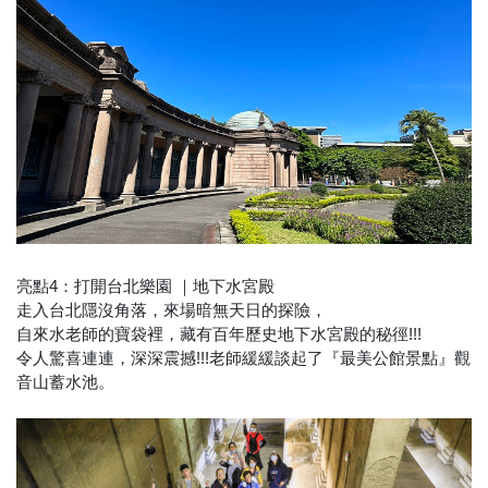
亮點4：打開台北樂園 ｜地下水宮殿
走入台北隱沒角落，來場暗無天日的探險，
自來水老師的寶袋裡，藏有百年歷史地下水宮殿的秘徑!!!
令人驚喜連連，深深震撼!!!老師緩緩談起了『最美公館景點』觀
音山蓄水池。